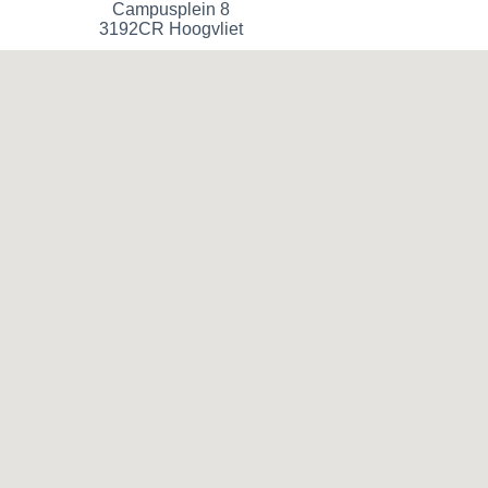
Campusplein 8
3192CR Hoogvliet